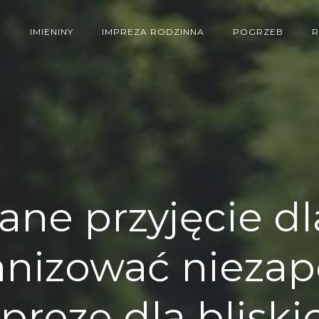
E
IMIENINY
IMPREZA RODZINNA
POGRZEB
e przyjęcie dla
ganizować nieza
prezę dla bliski