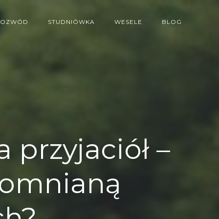
ROZWÓD
STUDNIÓWKA
WESELE
BLOG
 przyjaciół –
pomnianą
ch?