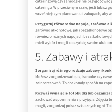
cateringową czy samodzielnie przygotować pot
cateringu. W przeciwnym razie, jeśli lubisz
wcześniejszym planowaniu i zakupach, aby w
Przygotuj różnorodne napoje, zarówno al
zarówno alkoholowe, jak i bezalkoholowe opcj
również o różnych napojach bezalkoholowych 
mieli wybór i mogli cieszyć się swoim ulubi
5. Zabawy i atra
Zorganizuj różnego rodzaju zabawy i konk
Możesz zorganizować quiz, karaoke czy nawet
zainteresowań. To doskonały sposób na zape
Rozważ wynajęcie fotobudki lub organizac
zachować wspomnienia z przyjęcia. Zdjęcia b
magii, zorganizuj pokaz sztucznych ogni. T