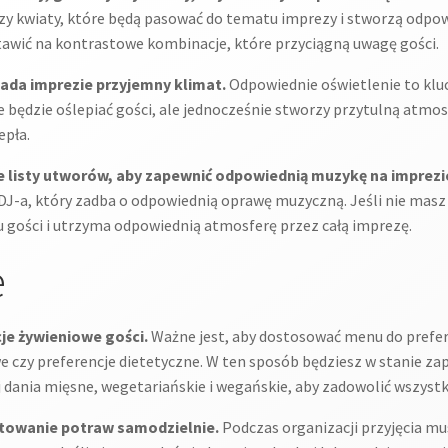
 czy kwiaty, które będą pasować do tematu imprezy i stworzą odp
awić na kontrastowe kombinacje, które przyciągną uwagę gości.
nada imprezie przyjemny klimat.
Odpowiednie oświetlenie to klu
nie będzie oślepiać gości, ale jednocześnie stworzy przytulną atm
epła.
 listy utworów, aby zapewnić odpowiednią muzykę na imprezi
J-a, który zadba o odpowiednią oprawę muzyczną. Jeśli nie masz 
u gości i utrzyma odpowiednią atmosferę przez całą imprezę.
e
je żywieniowe gości.
Ważne jest, aby dostosować menu do prefere
e czy preferencje dietetyczne. W ten sposób będziesz w stanie z
 dania mięsne, wegetariańskie i wegańskie, aby zadowolić wszystk
otowanie potraw samodzielnie.
Podczas organizacji przyjęcia mu