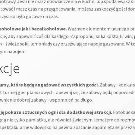
rawy. Jeśli nie masz doświadczenia w kuchni lub spodziewasz się 
 gotować i masz czas na przygotowania, możesz zaskoczyć gości d
szystko było gotowe na czas.
koholowe jak i bezalkoholowe.
Ważnym elementem udanego przyj
e, aby zapewnić coś dla każdego. Zaproponuj kilka koktajli, win,
- świeże soki, lemoniady czy orzeźwiające napoje gazowane. W te
onym napojem.
kcje
ursy, które będą angażować wszystkich gości.
Zabawy i konkursy
 turniej gier planszowych. Upewnij się, że zabawy będą odpowiedn
wnienie dobrej zabawy i wspomnień na długo.
ję pokazu sztucznych ogni dla dodatkowej atrakcji.
Fotobudka 
ędą nie tylko pamiątką, ale również świetnym tematem do rozmów i
o spektakularne widowisko na pewno zostanie zapamiętane przez 