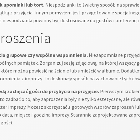
k upominki lub tort.
Niespodzianki to świetny sposób na sprawie
ką z przyjęcia. Innym pomysłem jest przygotowanie specjalnego t
niespodzianki powinny być dostosowane do gustów i preferencji 
proszenia
jęcia grupowe czy wspólne wspomnienia.
Niezapomniane przyjęcie
pólnych pamiątek. Zorganizuj sesję zdjęciową, na której wszyscy 
tóre można powiesić na ścianie lub umieścić w albumie. Dodatko
omnienia z imprezy. To doskonały sposób na zachowanie tych chwil
dą zachęcać gości do przybycia na przyjęcie.
Pierwszym krokie
to zadbać o to, aby zaproszenia były nie tylko estetyczne, ale rów
akter imprezy. Możesz skorzystać z gotowych wzorów zaproszeń lu
ak data, miejsce i godzina imprezy. Starannie zaprojektowane za
 gości.