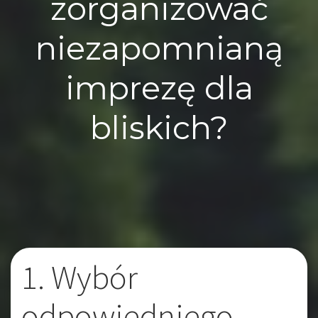
zorganizować
niezapomnianą
imprezę dla
bliskich?
1. Wybór
odpowiedniego