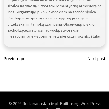
słońca nad wodą.
Stwórzcie romantyczną atmosferę na
łodzi, organizując piknik z widokiem na zachód słońca.
Uwolnijcie swoje zmysły, delektując się pysznymi
przekąskami i lampką szampana. Obserwując piękno
zachodzącego słońca nad wodą, stworzycie
niezapomniane wspomnienie z pierwszej rocznicy ślubu.
Post
Post
Previous post
Next post
navigation
navi
© 2026 Rodzinanastarcie.pl. Built using WordPress