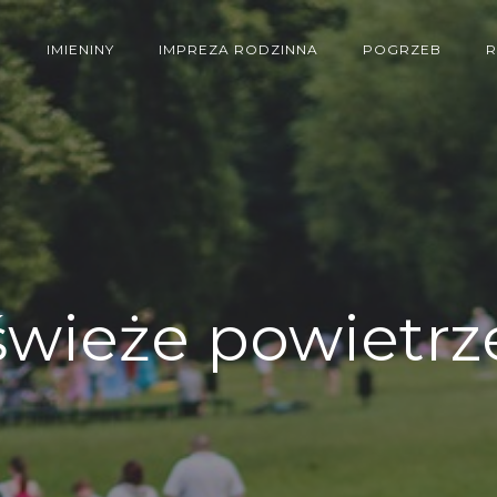
E
IMIENINY
IMPREZA RODZINNA
POGRZEB
świeże powietrz