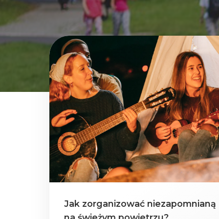
Jak zorganizować niezapomnianą i
na świeżym powietrzu?