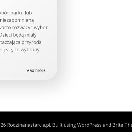
ybór parku lub
c niezapomnianą
 warto rozważyć wybór
Dzieci będą miały
otaczająca przyroda
nij się, że wybrany
read more...
26 Rodzinanastarcie.pl. Built using WordPress and Brite Th