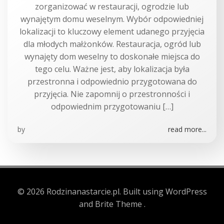
zorganizować w restauracji, ogrodzie lub
wynajętym domu weselnym. Wybór odpowiedniej
lokalizacji to kluczowy element udanego przyjęcia
dla młodych małżonków. Restauracja, ogród lub
wynajęty dom weselny to doskonałe miejsca do
tego celu. Ważne jest, aby lokalizacja była
przestronna i odpowiednio przygotowana do
przyjęcia. Nie zapomnij o przestronności i
odpowiednim przygotowaniu […]
by
read more...
© 2026 Rodzinanastarcie.pl. Built using WordPress
and Brite Theme .