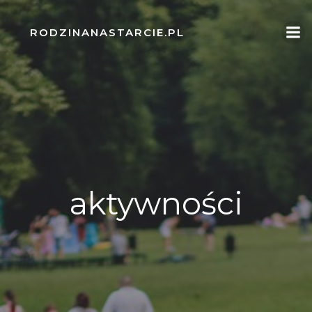
Skip
to
RODZINANASTARCIE.PL
content
aktywności