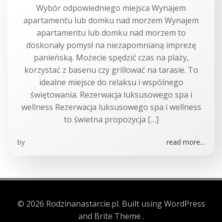
Wybór odpowiedniego miejsca Wynajem
apartamentu lub domku nad morzem Wynajem
apartamentu lub domku nad morzem to
doskonały pomysł na niezapomnianą imprezę
panieńską. Możecie spędzić czas na plaży,
korzystać z basenu czy grillować na tarasie. To
idealne miejsce do relaksu i wspólnego
świętowania. Rezerwacja luksusowego spa i
wellness Rezerwacja luksusowego spa i wellness
to świetna propozycja […]
by
read more...
© 2026 Rodzinanastarcie.pl. Built using WordPress
and Brite Theme .